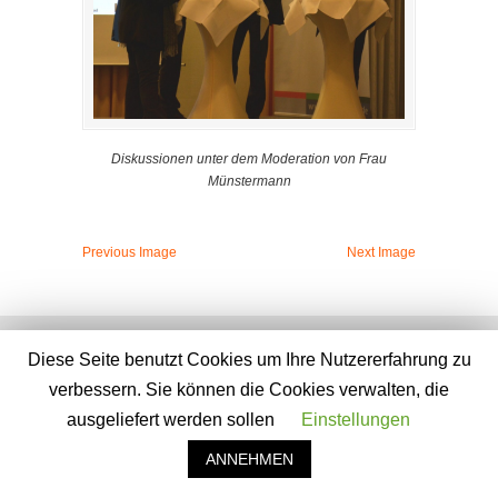
Diskussionen unter dem Moderation von Frau
Münstermann
Previous Image
Next Image
© 2026 Gildenhaus e.V. -
Impressum
-
Datenschutzerklärung
Diese Seite benutzt Cookies um Ihre Nutzererfahrung zu
Zurück nach oben
verbessern. Sie können die Cookies verwalten, die
ausgeliefert werden sollen
Einstellungen
ANNEHMEN