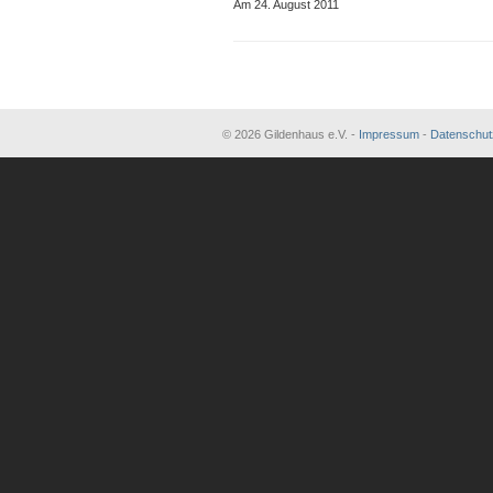
Am 24. August 2011
© 2026 Gildenhaus e.V. -
Impressum
-
Datenschut