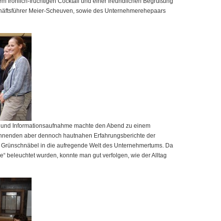
 fröhlich-fruchtigen Cocktail und einer freundlichen Begrüßung
äftsführer Meier-Scheuven, sowie des Unternehmerehepaars
- und Informationsaufnahme machte den Abend zu einem
nnenden aber dennoch hautnahen Erfahrungsberichte der
ge Grünschnäbel in die aufregende Welt des Unternehmertums. Da
e“ beleuchtet wurden, konnte man gut verfolgen, wie der Alltag