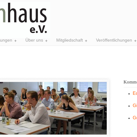
tungen
Über uns
Mitgliedschaft
Veröffentlichungen
Komme
E
G
G