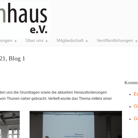
tungen
Über uns
Mitgliedschaft
Veröffentlichungen
1, Blog 1
Komme
n uns die Grundlagen sowie die aktuellen Herausforderungen
E
 von Thunen näher gebracht. Vertieft wurde das Thema mittels einer
G
G