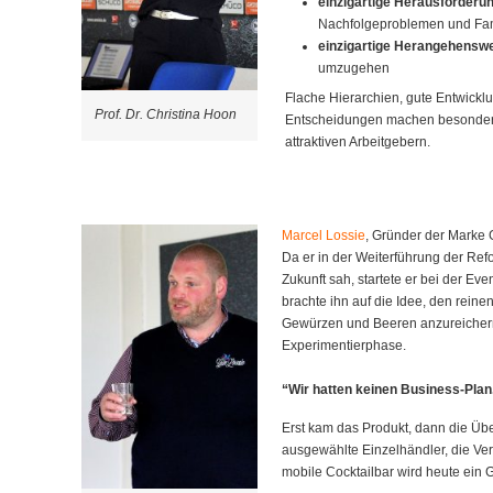
einzigartige Herausforderu
Nachfolgeproblemen und Fami
einzigartige Herangehensw
umzugehen
Flache Hierarchien, gute Entwickl
Prof. Dr. Christina Hoon
Entscheidungen machen besonder
attraktiven Arbeitgebern.
Marcel Lossie
, Gründer der Marke 
Da er in der Weiterführung der Ref
Zukunft sah, startete er bei der Ev
brachte ihn auf die Idee, den reine
Gewürzen und Beeren anzureichern
Experimentierphase.
“Wir hatten keinen Business-Plan
Erst kam das Produkt, dann die Übe
ausgewählte Einzelhändler, die Ve
mobile Cocktailbar wird heute ein G