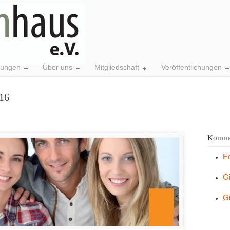
tungen
Über uns
Mitgliedschaft
Veröffentlichungen
16
Komme
E
G
G