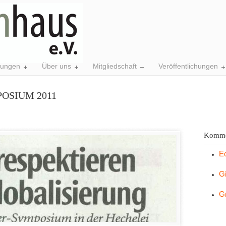
tungen
Über uns
Mitgliedschaft
Veröffentlichungen
OSIUM 2011
Komme
E
G
G