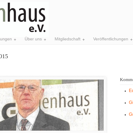
tungen
Über uns
Mitgliedschaft
Veröffentlichungen
015
Komme
E
G
G