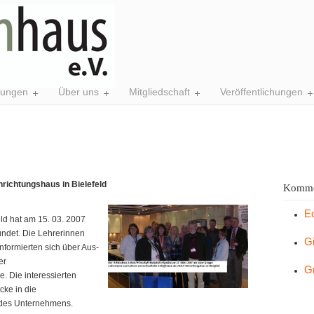
tungen
Über uns
Mitgliedschaft
Veröffentlichungen
richtungshaus in Bielefeld
Komme
E
eld hat am 15. 03. 2007
undet. Die Lehrerinnen
G
nformierten sich über Aus-
er
G
 Die interessierten
cke in die
ndes Unternehmens.