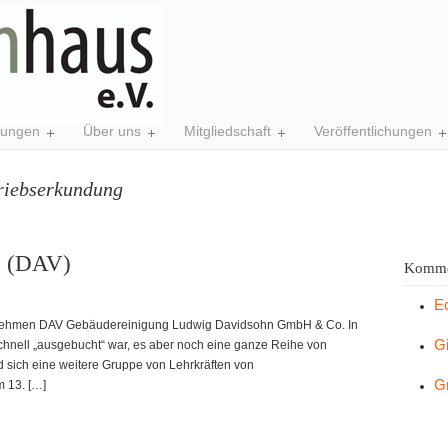
tungen
Über uns
Mitgliedschaft
Veröffentlichungen
riebserkundung
g (DAV)
Komme
E
rnehmen DAV Gebäudereinigung Ludwig Davidsohn GmbH & Co. In
G
 schnell „ausgebucht“ war, es aber noch eine ganze Reihe von
nd sich eine weitere Gruppe von Lehrkräften von
G
m 13. […]