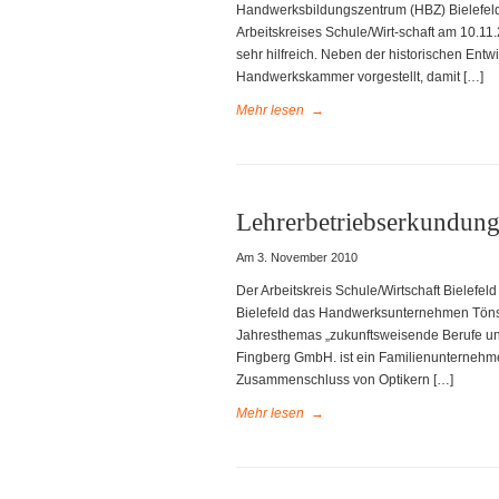
Handwerksbildungszentrum (HBZ) Bielefel
Arbeitskreises Schule/Wirt-schaft am 10.11
sehr hilfreich. Neben der historischen En
Handwerkskammer vorgestellt, damit […]
Mehr lesen
→
Lehrerbetriebserkundun
Am 3. November 2010
Der Arbeitskreis Schule/Wirtschaft Bielefel
Bielefeld das Handwerksunternehmen Tön
Jahresthemas „zukunftsweisende Berufe u
Fingberg GmbH. ist ein Familienunternehm
Zusammenschluss von Optikern […]
Mehr lesen
→