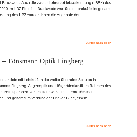
d-Brackwede Auch die zweite Lehrerbetriebserkundung (LBEK) des
.2010 im HBZ Bielefeld Brackwede war für die Lehrkräfte insgesamt
twicklung des HBZ wurden Ihnen die Angebote der
Zurück nach oben
g – Tönsmann Optik Fingberg
d erkundete mit Lehrkräften der weiterführenden Schulen in
smann Fingberg Augenoptik und Hörgeräteakustik im Rahmen des
nd Berufsperspektiven im Handwerk“ Die Firma Tönsmann
en und gehört zum Verbund der Optiker-Gilde, einem
Zurück nach oben