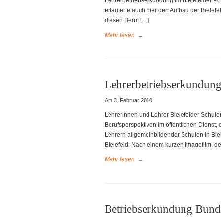
Lehrerbetriebserkundung im Bielefelder Po
erläuterte auch hier den Aufbau der Bielefe
diesen Beruf […]
Mehr lesen
→
Lehrerbetriebserkundung
Am 3. Februar 2010
Lehrerinnen und Lehrer Bielefelder Schule
Berufsperspektiven im öffentlichen Dienst
Lehrern allgemeinbildender Schulen in Biel
Bielefeld. Nach einem kurzen Imagefilm, der
Mehr lesen
→
Betriebserkundung Bun