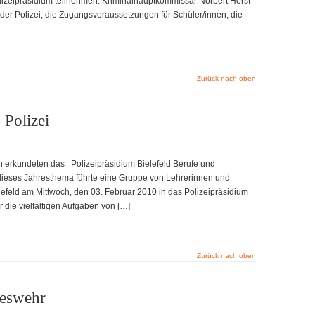
lizeipräsidium teilnehmen. Kriminalhauptkommissar Norbert Horst
lder Polizei, die Zugangsvoraussetzungen für Schüler/innen, die
Zurück nach oben
 Polizei
n erkundeten das Polizeipräsidium Bielefeld Berufe und
, dieses Jahresthema führte eine Gruppe von Lehrerinnen und
efeld am Mittwoch, den 03. Februar 2010 in das Polizeipräsidium
 die vielfältigen Aufgaben von […]
Zurück nach oben
deswehr