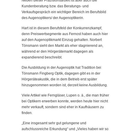
Neben dieser Präzisionsarbeit ist aber auch die
Kundenberatung bzw. das Beratungs- und
Verkaufsgespräch ein wichtiger Bereich im Berufsbild
des Augenoptikers/ der Augenoptikerin.
Hart ist in diesem Berufsfeld der Konkurrenzkampf,
denn Preiswertsegmente aus Fernost haben auch hier
auf den Augenoptikmarkt Einzug gehalten. Norbert
Tönsmann sieht den Markt als eher stagnierend an,
während er den Hörgerätemarkt dagegen als
expandierend beschreibt.
Die Ausbildung in der Augenoptik hat Tradition bei
Tönsmann Fingberg Optik, dagegen gibt es in der
Hörgeräteakustik, die in dem Betrieb erst später
hinzugenommen worden ist, derzeit keine Ausbildung.
Viele Artikel wie Ferngläser, Lupen o. ä., die man früher
bei Optikern erwerben konnte, werden heute hier nicht
mehr verkauft, sondern sind eher in Kaufhäusern zu
finden.
„Eine insgesamt sehr gut gelungene und
aufschlussreiche Erkundung“ und „Vieles haben wir so